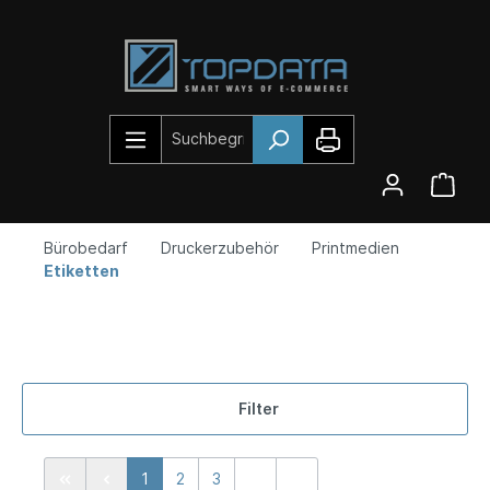
Bürobedarf
Druckerzubehör
Printmedien
Etiketten
Filter
1
2
3