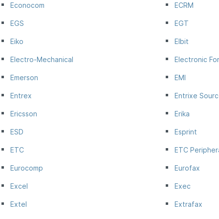
Econocom
ECRM
EGS
EGT
Eiko
Elbit
Electro-Mechanical
Electronic F
Emerson
EMI
Entrex
Entrixe Sour
Ericsson
Erika
ESD
Esprint
ETC
ETC Peripher
Eurocomp
Eurofax
Excel
Exec
Extel
Extrafax