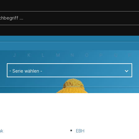
J
K
L
M
N
O
P
Q
R
- Serie wählen -
ak
EBH