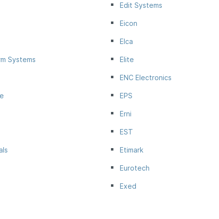
Edit Systems
Eicon
Elca
orm Systems
Elite
ENC Electronics
ce
EPS
Erni
EST
als
Etimark
Eurotech
Exed