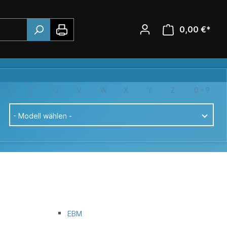
0,00 €*
S
T
U
V
W
X
Y
Z
0 - 9
- Modell wählen -
EBM