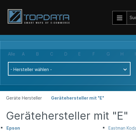
Alle
A
B
C
D
E
F
G
H
I
- Hersteller wählen -
Geräte Hersteller
Gerätehersteller mit "E"
Gerätehersteller mit "E"
Epson
Eastman Kod