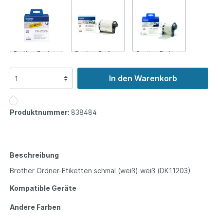
Brother Endlos-
Brother Endlos-
Brother Endlos-
Etikett gelb
Etikett
Etikett
(DK22606)
schwarz/weiß
transparent
In den Warenkorb
(DK22246)
(DK22113)
999.999,00 €*
Produktnummer:
838484
999.999,00 €*
999.999,00 €*
In den Warenkorb
In den Warenkorb
In den Warenkorb
Beschreibung
Brother Ordner-Etiketten schmal (weiß) weiß (DK11203)
Kompatible Geräte
Andere Farben