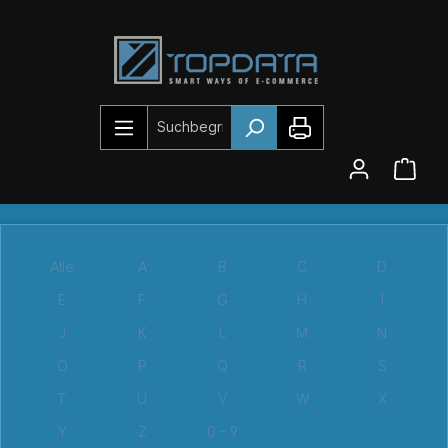
Alle
A
B
C
D
E
F
G
H
I
J
K
L
M
N
O
P
Q
R
S
T
U
V
W
X
Y
Z
0 - 9