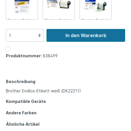
Brother Endlos-
Brother Endlos-
Brother Endlos-
Etikett gelb
Etikett
Etikett
(DK22606)
schwarz/weiß
transparent
In den Warenkorb
(DK22246)
(DK22113)
999.999,00 €*
Produktnummer:
838499
999.999,00 €*
999.999,00 €*
In den Warenkorb
In den Warenkorb
In den Warenkorb
Beschreibung
Brother Endlos-Etikett weiß (DK22211)
Kompatible Geräte
Andere Farben
Ähnliche Artikel